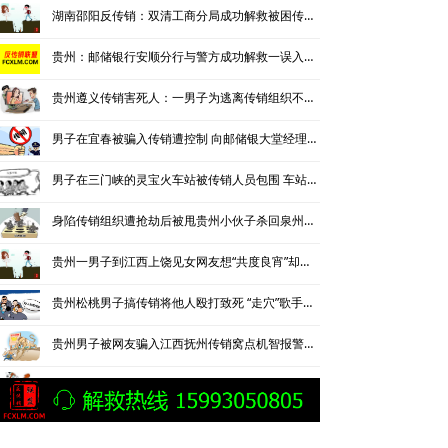
湖南邵阳反传销：双清工商分局成功解救被困传销窝点的贵州小伙
贵州：邮储银行安顺分行与警方成功解救一误入传销的女子
贵州遵义传销害死人：一男子为逃离传销组织不慎坠楼身亡
男子在宜春被骗入传销遭控制 向邮储银大堂经理求助获解救
男子在三门峡的灵宝火车站被传销人员包围 车站职工及时解救
身陷传销组织遭抢劫后被甩贵州小伙子杀回泉州端掉传销窝点
贵州一男子到江西上饶见女网友想“共度良宵”却被骗入传销陷阱
贵州松桃男子搞传销将他人殴打致死 “走穴”歌手原是杀人疑犯
贵州男子被网友骗入江西抚州传销窝点机智报警获解救
两名贵州女孩被熟人骗进湖北黄石传销组织幸被警方及时解救
毕节男子误入传销骗家人8万元后不愿回家在贵阳当“背篼画家”