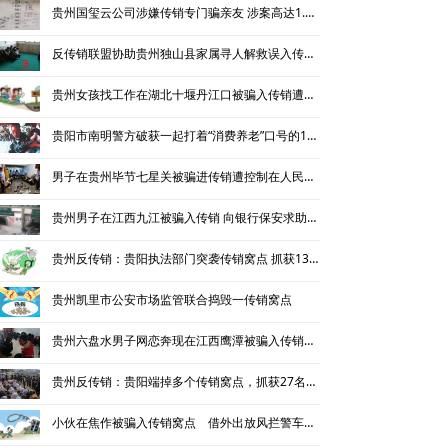
贵州国玺云公司涉嫌传销专门骗亲友 涉案高达1.7亿元
反传销联盟协助贵州独山县家属寻人解救误入传销三年的女儿
贵州女孩找工作在湖北十堰丹江口被骗入传销遭控制二十多天
贵阳市南明警方破获一起打着“消费养老”口号的10亿传销大案
男子在贵州毕节七星关被骗进传销遭控制在人民币上写求救信获救
贵州男子在江西九江被骗入传销 向银行保安求助获救
贵州反传销：贵阳执法部门突袭传销窝点 抓获132人刑拘4人
贵州凯里市公安市场监管联合捣毁一传销窝点
贵州六盘水男子网恋奔现在江西鹰潭被骗入传销遭控制
贵州反传销：贵阳端掉多个传销窝点，抓获27名涉传人员至少有7名大学生
小伙在焦作被骗入传销窝点 借外出放风拦警车获救