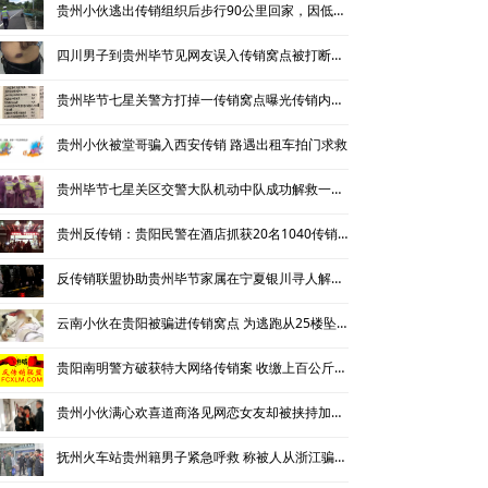
贵州小伙逃出传销组织后步行90公里回家，因低血糖晕倒路边
北派传销
四川男子到贵州毕节见网友误入传销窝点被打断两根肋骨
网络传销
贵州毕节七星关警方打掉一传销窝点曝光传销内部洗脑内容
精神传销
贵州小伙被堂哥骗入西安传销 路遇出租车拍门求救
求助专区
贵州毕节七星关区交警大队机动中队成功解救一名被传销组织控制人员
传销骗术
贵州反传销：贵阳民警在酒店抓获20名1040传销老总
相关处罚
反传销联盟协助贵州毕节家属在宁夏银川寻人解救被骗进传销的弟弟
揭秘传销
云南小伙在贵阳被骗进传销窝点 为逃跑从25楼坠落万幸捡回一条命
贵阳南明警方破获特大网络传销案 收缴上百公斤黄金千万现金
贵州小伙满心欢喜道商洛见网恋女友却被挟持加入传销组织
抚州火车站贵州籍男子紧急呼救 称被人从浙江骗至江西抚州传销遭控制