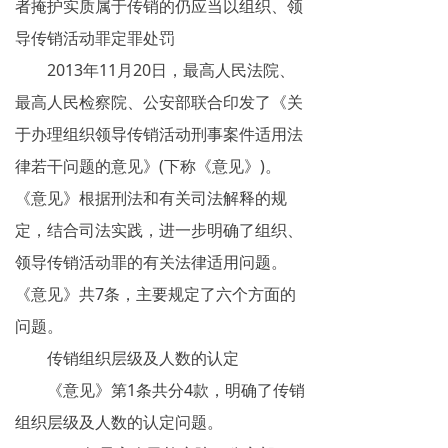
者掩护实质属于传销的仍应当以组织、领
网络传销
导传销活动罪定罪处罚
精神传销
2013年11月20日，最高人民法院、
最高人民检察院、公安部联合印发了《关
求助专区
于办理组织领导传销活动刑事案件适用法
大学生专栏
律若干问题的意见》(下称《意见》)。
《意见》根据刑法和有关司法解释的规
传销骗术
定，结合司法实践，进一步明确了组织、
相关处罚
领导传销活动罪的有关法律适用问题。
传销案例
《意见》共7条，主要规定了六个方面的
问题。
违规直销
传销组织层级及人数的认定
涉传公司
《意见》第1条共分4款，明确了传销
组织层级及人数的认定问题。
专家论点