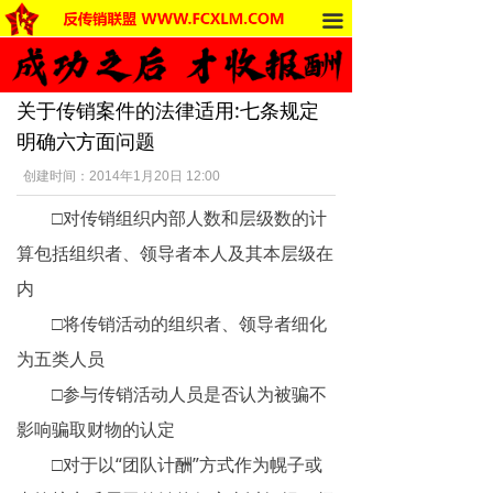
끀
首页
法律法规
关于传销案件的法律适用:七条规定
反传销动态
明确六方面问题
受害者讲述
创建时间：
2014年1月20日
12:00
□对传销组织内部人数和层级数的计
反传销杂谈
算包括组织者、领导者本人及其本层级在
传销的危害
内
死人事件
□将传销活动的组织者、领导者细化
为五类人员
传销的种类
□参与传销活动人员是否认为被骗不
南派传销
影响骗取财物的认定
□对于以“团队计酬”方式作为幌子或
北派传销