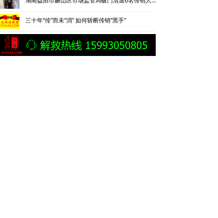
湖南益阳市赫山区市场监管局破门清退6名传销人员
三十年“传”而未“消” 如何斩断传销“黑手”
云南曲靖警方披露一起传销案件侦破细节：24岁男子因不顺从遭折磨致死
北京平谷捣毁一传销窝点
警惕打着心理疗愈名义的“精神传销”
蕉城区人民检察院提起公诉的一起“投资型”组织、领导传销活动案
内蒙古乌兰察布市集宁警方捣毁传销窝点解救两名被非法拘禁人员
桂林警方侦破一起以“游戏挂机打金”为幌子的网络传销案
湖北一传销案嫌疑人为脱罪花840万买通公安局长等人
传销案主犯花840万找关系向公安局长、支队长、大队长行贿
贵阳清镇检察逮捕8名传销组织首要分子和骨干成员