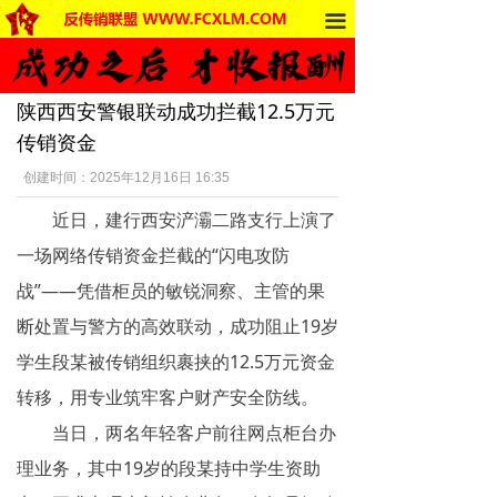
끀
首页
法律法规
陕西西安警银联动成功拦截12.5万元
反传销动态
传销资金
受害者讲述
创建时间：
2025年12月16日
16:35
近日，建行西安浐灞二路支行上演了
反传销杂谈
一场网络传销资金拦截的“闪电攻防
传销的危害
战”——凭借柜员的敏锐洞察、主管的果
死人事件
断处置与警方的高效联动，成功阻止19岁
学生段某被传销组织裹挟的12.5万元资金
传销的种类
转移，用专业筑牢客户财产安全防线。
南派传销
当日，两名年轻客户前往网点柜台办
理业务，其中19岁的段某持中学生资助
北派传销