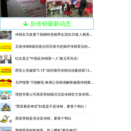
反传销最新动态
녓
传销女为发展下线牺牲色相男女混住20多人都患上肺结核
北派传销B级别老总经历者为您揭开传销背后的神秘
纪念真正“中国反传销第一人”曲玉军先生!
西安公安破获“5.18” 组织领导传销活动案抓获130名涉传人员
无声报警 巧智解危 株洲公安精准解救被困传销窝点人员
理想华莱公司黑茶营销模式涉及传销官方发布情况通报
“黑茶暴富神话”到底是不是传销，要查个明白！
黑茶营销是否涉及传销，要查个明白
警惕黑茶销售骗局，世上哪有“暴富神话”