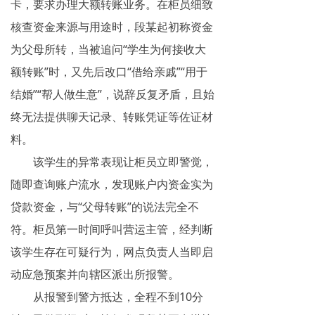
卡，要求办理大额转账业务。在柜员细致
网络传销
核查资金来源与用途时，段某起初称资金
精神传销
为父母所转，当被追问“学生为何接收大
额转账”时，又先后改口“借给亲戚”“用于
求助专区
结婚”“帮人做生意”，说辞反复矛盾，且始
大学生专栏
终无法提供聊天记录、转账凭证等佐证材
料。
传销骗术
该学生的异常表现让柜员立即警觉，
相关处罚
随即查询账户流水，发现账户内资金实为
传销案例
贷款资金，与“父母转账”的说法完全不
符。柜员第一时间呼叫营运主管，经判断
违规直销
该学生存在可疑行为，网点负责人当即启
涉传公司
动应急预案并向辖区派出所报警。
从报警到警方抵达，全程不到10分
专家论点