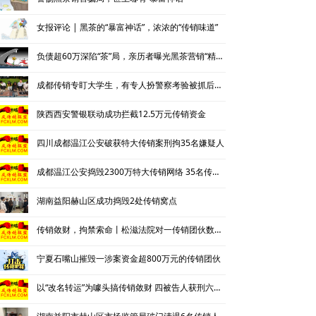
女报评论 | 黑茶的“暴富神话”，浓浓的“传销味道”
负债超60万深陷“茶”局，亲历者曝光黑茶营销“精神控制”法
成都传销专盯大学生，有专人扮警察考验被抓后话术
陕西西安警银联动成功拦截12.5万元传销资金
四川成都温江公安破获特大传销案刑拘35名嫌疑人
成都温江公安捣毁2300万特大传销网络 35名传销骨干被刑拘
湖南益阳赫山区成功捣毁2处传销窝点
传销敛财，拘禁索命丨松滋法院对一传销团伙数罪并罚，主犯获重刑
宁夏石嘴山摧毁一涉案资金超800万元的传销团伙
以“改名转运”为噱头搞传销敛财 四被告人获刑六年并处罚金