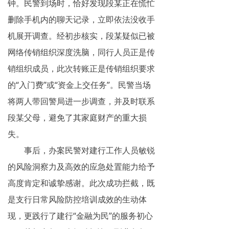
钟。民警到场时，恰好发现段某正在慌忙
揭秘传销
删除手机内的聊天记录，立即依法没收手
机展开调查。经初步核实，段某疑似已被
直销与传销详解
网络传销组织深度洗脑，同行人员正是传
反传销论坛
销组织成员，此次转账正是传销组织要求
反传销问答
的“入门费”或“资金上交任务”。民警当场
将两人带回警局进一步调查，并及时联系
段某父母，避免了其家庭财产的重大损
失。
事后，办案民警对建行工作人员敏锐
的风险洞察力及高效的应急处置能力给予
高度肯定和诚挚感谢。此次成功拦截，既
是支行日常风险防控培训成效的生动体
现，更践行了建行“金融为民”的服务初心