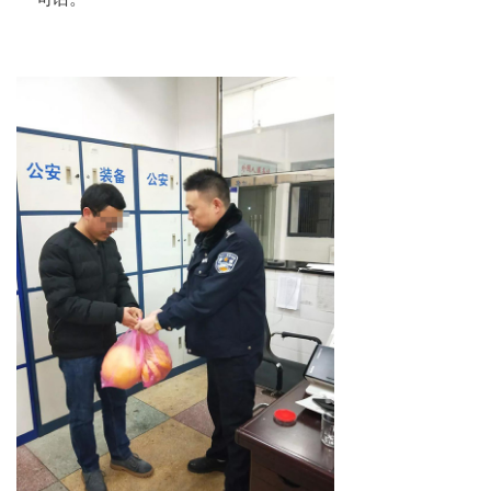
网络传销
精神传销
求助专区
大学生专栏
传销骗术
相关处罚
传销案例
违规直销
涉传公司
专家论点