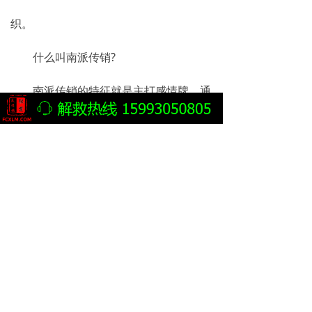
织。
什么叫南派传销?
南派传销的特征就是主打感情牌，通
过不断洗脑的方式来达到对受害者的精神
控制，让进入到传销组织的受害者心甘情
愿的留下，甚至死心塌地的为传销组织利
用。
除此之外，还有一个北派传销与之共
存。