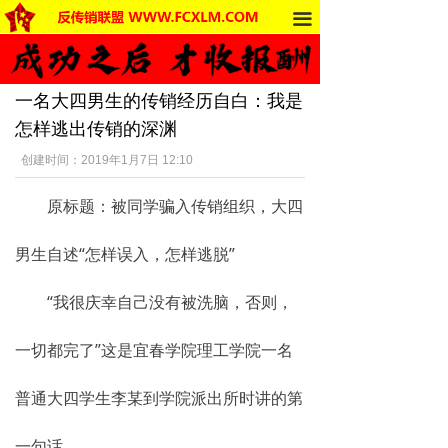
끀
首页
法律法规
一名大四男生的传销经历自白：我是
反传销动态
怎样逃出传销的深渊
受害者讲述
创建时间：
2019年1月7日
12:10
反传销杂谈
原标题：被同学骗入传销组织，大四
传销的危害
男生自述“怎样误入，怎样逃脱”
死人事件
“我很庆幸自己没有被洗脑，否则，
传销的种类
一切都完了”这是宜春学院理工学院一名
南派传销
普通大四学生李某到学院派出所时讲的第
北派传销
一句话。