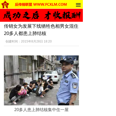
끀
首页
法律法规
传销女为发展下线牺牲色相男女混住
反传销动态
20多人都患上肺结核
受害者讲述
创建时间：
2015年8月28日
18:20
反传销杂谈
传销的危害
死人事件
传销的种类
南派传销
20多人患上肺结核集中住一屋
北派传销