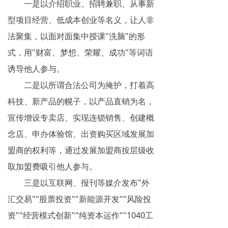
一是以介绍职业、招聘兼职、从事新
型项目经营、低成本创业等名义，让人非
法聚集，以面对面集中授课"洗脑"的形
式，用"财富、梦想、荣耀、成功"等词语
诱导他人参与。
二是以所谓合法公司为掩护，打着高
科技、新产品的幌子，以产品直销为名，
宣传增设专卖店、实现连锁销售、创建概
念店、申办体验馆、出资购买区域发展加
盟商的权利等，通过发展加盟商按层级收
取加盟费吸引他人参与。
三是以互联网、报刊等媒介发布"外
汇交易""股票投资""新能源开发""风险投
资""经营模式创新""纯资本运作""1040工