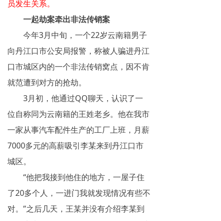
员发生关系。
揭秘传销
一起劫案牵出非法传销案
今年3月中旬，一个22岁云南籍男子
直销与传销详解
向丹江口市公安局报警，称被人骗进丹江
反传销论坛
口市城区内的一个非法传销窝点，因不肯
反传销问答
就范遭到对方的抢劫。
3月初，他通过QQ聊天，认识了一
位自称同为云南籍的王姓老乡。他在我市
一家从事汽车配件生产的工厂上班，月薪
7000多元的高薪吸引李某来到丹江口市
城区。
“他把我接到他住的地方，一屋子住
了20多个人，一进门我就发现情况有些不
对。”之后几天，王某并没有介绍李某到