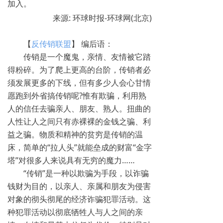
加入。
来源: 环球时报-环球网(北京)
【
反传销联盟
】 编后语：
传销是一个魔鬼，亲情、友情被它踏
得粉碎。为了爬上更高的台阶，传销者必
须发展更多的下线，但有多少人会心甘情
愿跑到外省搞传销呢?惟有欺骗，利用熟
人的信任去骗亲人、朋友、熟人。扭曲的
人性让人之间只有赤裸裸的金钱之骗、利
益之骗。物质和精神的贫穷是传销的温
床，简单的“拉人头”就能垒成的财富“金字
塔”对很多人来说具有无穷的魔力……
“传销”是一种以欺骗为手段，以诈骗
钱财为目的，以亲人、亲属和朋友为侵害
对象的彻头彻尾的经济诈骗犯罪活动。这
种犯罪活动以彻底牺牲人与人之间的亲