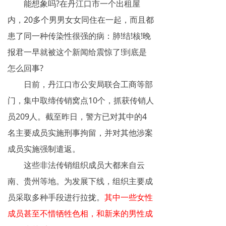
能想象吗?在丹江口市一个出租屋
网络传销
内，20多个男男女女同住在一起，而且都
精神传销
患了同一种传染性很强的病：肺!结!核!晚
报君一早就被这个新闻给震惊了!到底是
求助专区
怎么回事?
大学生专栏
日前，丹江口市公安局联合工商等部
门，集中取缔传销窝点10个，抓获传销人
传销骗术
员209人。截至昨日，警方已对其中的4
相关处罚
名主要成员实施刑事拘留，并对其他涉案
传销案例
成员实施强制遣返。
这些非法传销组织成员大都来自云
违规直销
南、贵州等地。为发展下线，组织主要成
涉传公司
员采取多种手段进行拉拢。
其中一些女性
成员甚至不惜牺牲色相，和新来的男性成
专家论点