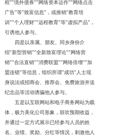
程""境外债券""网络资本运作""网络点击
广告"等"致富信息"，或推销"教育培
训""个人理财""远程教育"等"虚拟产品"，
引诱他人参与。
四是以亲属、朋友、同乡身份介
绍"新型营销""全新致富理论""网络营
销""合法直销""消费联盟""网络倍增""加
盟连锁"等信息，组织所谓"成功"人士现
身说法或招商会、推荐会、免费旅游并送
纪念品等活动诱骗他人参与。
五是以互联网站和电子商务网站为载
体，极力美化公司形象，鼓吹预期收益，
并通过一定方式展示已经参与人员的姓
名、业绩、奖励、分红等情况，刺激他人