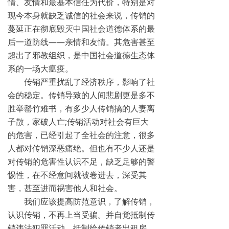
情、友情和最基本信任为代价，特别是对
现今本身就缺乏诚信的社会来说，传销的
蔓延正在彻底毁灭中国社会道德体系的最
后一道防线——亲情和友情。其危害甚至
超出了邪教组织，是中国社会道德生态体
系的一场大瘟疫。
传销严重扰乱了经济秩序，影响了社
会的稳定。传销导致的人间悲剧更是多不
胜举罄竹难书，有多少人传销搞的人妻离
子散，家破人亡;传销活动对社会有巨大
的危害，已经引起了全社会的注意，很多
人都对传销深恶痛绝。但也有不少人还是
对传销的危害性认识不足，缺乏足够的警
惕性，在不经意间就被卷进去，深受其
害，甚至进而祸害他人和社会。
我们应该提高防范意识，了解传销，
认识传销，不再上当受骗。并自觉抵制传
销违法犯罪活动，抵制给传销者出租房