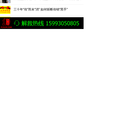
三十年“传”而未“消” 如何斩断传销“黑手”
云南曲靖警方披露一起传销案件侦破细节：24岁男子因不顺从遭折磨致死
北京平谷捣毁一传销窝点
警惕打着心理疗愈名义的“精神传销”
蕉城区人民检察院提起公诉的一起“投资型”组织、领导传销活动案
内蒙古乌兰察布市集宁警方捣毁传销窝点解救两名被非法拘禁人员
桂林警方侦破一起以“游戏挂机打金”为幌子的网络传销案
湖北一传销案嫌疑人为脱罪花840万买通公安局长等人
传销案主犯花840万找关系向公安局长、支队长、大队长行贿
贵阳清镇检察逮捕8名传销组织首要分子和骨干成员
投资13.58万元3年可赚1720万元？ 16名传销头目被判刑