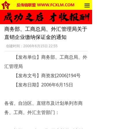
끀
首页
法律法规
商务部、工商总局、外汇管理局关于
反传销动态
直销企业缴纳保证金的通知
受害者讲述
创建时间：
2006年6月15日
22:55
【发布单位】商务部、工商总局、外
反传销杂谈
汇管理局
传销的危害
【发布文号】商资发[2006]194号
死人事件
【发布日期】2006年6月15日
传销的种类
各省、自治区、直辖市及计划单列市商
南派传销
务、工商、外汇主管部门：
北派传销