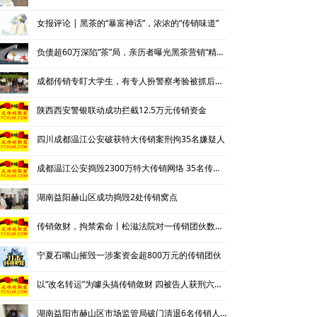
女报评论 | 黑茶的“暴富神话”，浓浓的“传销味道”
负债超60万深陷“茶”局，亲历者曝光黑茶营销“精神控制”法
成都传销专盯大学生，有专人扮警察考验被抓后话术
陕西西安警银联动成功拦截12.5万元传销资金
四川成都温江公安破获特大传销案刑拘35名嫌疑人
成都温江公安捣毁2300万特大传销网络 35名传销骨干被刑拘
湖南益阳赫山区成功捣毁2处传销窝点
传销敛财，拘禁索命丨松滋法院对一传销团伙数罪并罚，主犯获重刑
宁夏石嘴山摧毁一涉案资金超800万元的传销团伙
以“改名转运”为噱头搞传销敛财 四被告人获刑六年并处罚金
湖南益阳市赫山区市场监管局破门清退6名传销人员