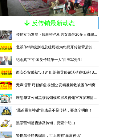
反传销最新动态
녓
传销女为发展下线牺牲色相男女混住20多人都患上肺结核
北派传销B级别老总经历者为您揭开传销背后的神秘
纪念真正“中国反传销第一人”曲玉军先生!
西安公安破获“5.18” 组织领导传销活动案抓获130名涉传人员
无声报警 巧智解危 株洲公安精准解救被困传销窝点人员
理想华莱公司黑茶营销模式涉及传销官方发布情况通报
“黑茶暴富神话”到底是不是传销，要查个明白！
黑茶营销是否涉及传销，要查个明白
警惕黑茶销售骗局，世上哪有“暴富神话”