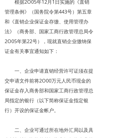
根据2O05年12月1日实施的《直销
网络传销
管理条例》（国务院令第443号）第五章
精神传销
和《直销企业保证金存缴、使用管理办
法》（商务部、国家工商行政管理总局令
求助专区
2O05年第22号），现就直销企业缴纳保
大学生专栏
证金有关事宜通知如下：
传销骗术
一、企业申请直销经营许可证须在提
相关处罚
交申请文件前将2O00万元人民币现金的
传销案例
保证金存入商务部和国家工商行政管理总
局指定的银行（以下简称保证金指定银
违规直销
行）开设的保证金帐户。
涉传公司
二、企业可通过所在地外汇局以及具
专家论点