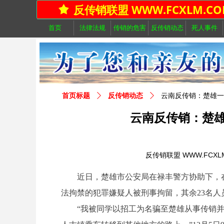
反传销联盟 WWW.FCXLM.CO
끄
首页
法律法规
传销的危害
反传销动态
死人事件
首页标题
ꄲ
反传销动态
ꄲ
云南反传销：楚雄一
云南反传销：楚雄
反传销联盟 WWW.FCXL
近日，楚雄市公安局在禄丰警方协助下，在禄
法拘禁的犯罪嫌疑人被刑事拘留，其余23名人
“我被同学以招工为名骗至楚雄从事传销并