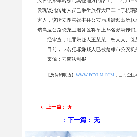
人古镇乘车转移到其他地方的路上。”12月5
发现该批传销人员已乘坐旅行大巴车上了杭瑞
害人，该所立即与禄丰县公安局川街派出所联
瑞高速公路恐龙山服务区将车上36名涉嫌传销
经审查，犯罪嫌疑人王某某、杨某某、徐某
目前，13名犯罪嫌疑人已被楚雄市公安机
来源：云南法制报
【反传销联盟】
WWW.FCXLM.COM
，面向全国
上一篇：
无
ꂃ
下一篇：
无
ꁹ