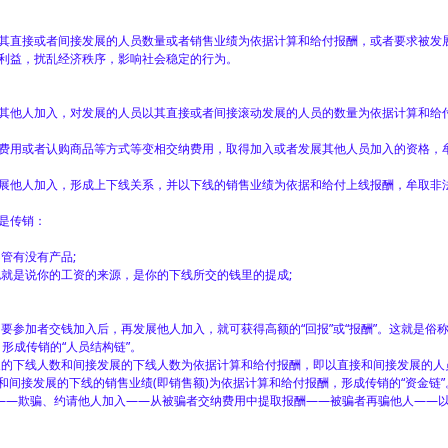
直接或者间接发展的人员数量或者销售业绩为依据计算和给付报酬，或者要求被发
利益，扰乱经济秩序，影响社会稳定的行为。
他人加入，对发展的人员以其直接或者间接滚动发展的人员的数量为依据计算和给
用或者认购商品等方式等变相交纳费用，取得加入或者发展其他人员加入的资格，
他人加入，形成上下线关系，并以下线的销售业绩为依据和给付上线报酬，牟取非
是传销：
管有没有产品;
就是说你的工资的来源，是你的下线所交的钱里的提成;
参加者交钱加入后，再发展他人加入，就可获得高额的“回报”或“报酬”。这就是俗称
形成传销的“人员结构链”。
的下线人数和间接发展的下线人数为依据计算和给付报酬，即以直接和间接发展的人
和间接发展的下线的销售业绩(即销售额)为依据计算和给付报酬，形成传销的“资金链”
——欺骗、约请他人加入——从被骗者交纳费用中提取报酬——被骗者再骗他人——