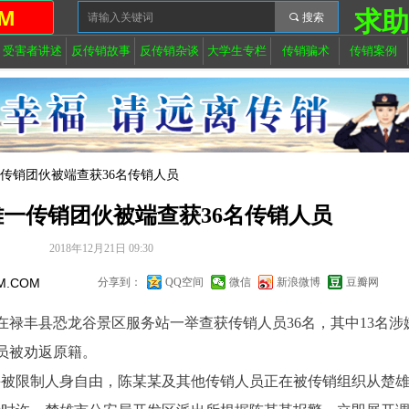
M
求
끠
搜索
受害者讲述
反传销故事
反传销杂谈
大学生专栏
传销骗术
传销案例
传销团伙被端查获36名传销人员
一传销团伙被端查获36名传销人员
2018年12月21日
09:30
M.COM
分享到：
QQ空间
微信
新浪微博
豆瓣网
丰县恐龙谷景区服务站一举查获传销人员36名，其中13名涉
员被劝返原籍。
被限制人身自由，陈某某及其他传销人员正在被传销组织从楚