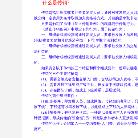
什么是传销?
传销是指组织者或者经营者发展人员，通过对被发展人员以其
以交纳一定费用为条件取得加入资格等方式。其目的是牟取非法
只要是触犯了法律《禁止传销条例》的就都属于传销行为。
《禁止传销条例》中规定下列行为，属于传销行为：
一、组织者或者经营者通过发展人员，要求被发展人员发展其
(包括物资奖励和其他经济利益，下同)牟取非法利益的;
二、组织者或者经营者通过发展人员，要求被发展人员交纳费
法利益的;
三、组织者或者经营者通过发展人员，要求被发展人继续发展
的。
如果具备以下传销的三个特征和两个组成要件，便可以确定
传销的三个主要特征是：
(1)、需要交纳或者变相交纳入门费，交钱获得加入资格，不
(2)、需要发展下线组成层级关系，按发展下线获取提成，也
(3)、存在团队计酬，组成上下级关系，层层返利。
传销的两个组成要件：
(1)组织要件：即发展人员，组成网络。传销组织者承诺，只要
展下线”。下线还可以再发展下线，以此组成上下线的人际网络，
(2)计酬要件：包括两种形式。一种是以参加者本人直接发展
计提报酬，形成传销的“资金链”;另一种是以参加者本人直接发展
传销的运作：介绍加入——交纳费用(入门费、购买商品费)
循环。