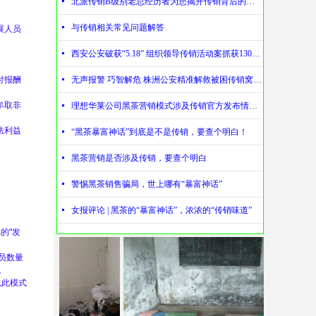
넷
北派传销B级别老总经历者为您揭开传销背后的神秘
展人员
넷
与传销相关常见问题解答
넷
西安公安破获“5.18” 组织领导传销活动案抓获130名涉传人员
付报酬
넷
无声报警 巧智解危 株洲公安精准解救被困传销窝点人员
牟取非
넷
理想华莱公司黑茶营销模式涉及传销官方发布情况通报
法利益
넷
“黑茶暴富神话”到底是不是传销，要查个明白！
넷
黑茶营销是否涉及传销，要查个明白
넷
警惕黑茶销售骗局，世上哪有“暴富神话”
넷
女报评论 | 黑茶的“暴富神话”，浓浓的“传销味道”
的“发
员数量
。
以此模式