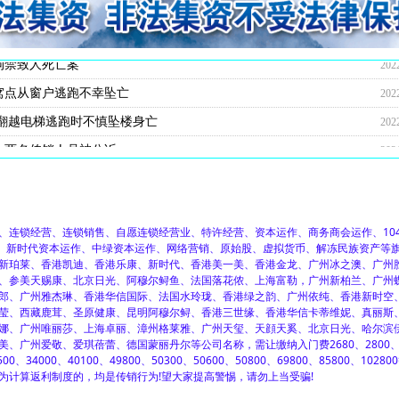
住20多人都患上肺结核
对一传销团伙数罪并罚，主犯获重刑
破细节：24岁男子因不顺从遭折磨致死
传销恶势力犯罪团伙
人员难逃法网终获重刑
不慎坠亡 嫌疑人潜逃9年后终被抓
死亡 潜逃20多年后终于被抓
禁他人致对方坠楼身亡
幸存者受审当庭陈述事故经过
亲友：自称去打工从事低买高卖的采购工作
销，家属：想去传销窝点看看
怀疑遇难者是误入传销组织
身亡，两男女在南京涉嫌非法拘禁罪被起诉
顶楼跳楼身亡
拒从顶楼跳楼身亡
致死案件全线告破 最后一名逃犯落网
201
202
202
202
202
202
202
202
202
202
202
202
202
202
202
202
拘禁致人死亡案
202
窝点从窗户逃跑不幸坠亡
202
翻越电梯逃跑时不慎坠楼身亡
202
，两名传销人员被公诉
202
锁经营、连锁销售、自愿连锁经营业、特许经营、资本运作、商务商会运作、104
程、新时代资本运作、中绿资本运作、网络营销、原始股、虚拟货币、解冻民族资产等
新珀莱、香港凯迪、香港乐康、新时代、香港美一美、香港金龙、广州冰之澳、广州
、参美天赐康、北京日光、阿穆尔鲟鱼、法国落花侬、上海富勒，广州新柏兰、广州
郎、广州雅杰琳、香港华信国际、法国水玲珑、香港绿之韵、广州依纯、香港新时空
莹、西藏鹿茸、圣原健康、昆明阿穆尔鲟、香港三世缘、香港华信卡蒂维妮、真丽斯
娜、广州唯丽莎、上海卓丽、漳州格莱雅、广州天玺、天顔天奚、北京日光、哈尔滨
、广州爱敬、爱琪蓓蕾、德国蒙丽丹尔等公司名称，需让缴纳入门费2680、2800
500、34000、40100、49800、50300、50600、50800、69800、85800、1028
为计算返利制度的，均是传销行为!望大家提高警惕，请勿上当受骗!