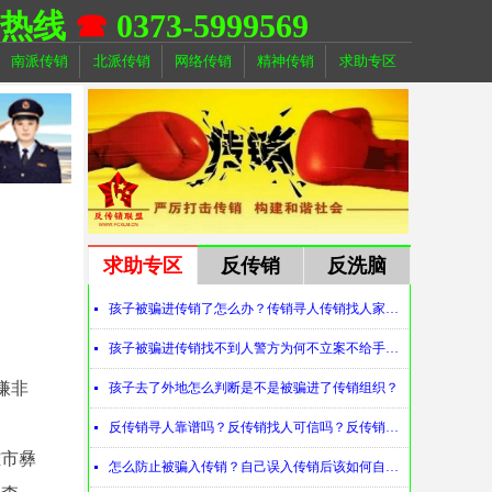
助热线
☎
0373-5999569
南派传销
北派传销
网络传销
精神传销
求助专区
求助专区
反传销
反洗脑
孩子被骗进传销了怎么办？传销寻人传销找人家属必看！
넷
孩子被骗进传销找不到人警方为何不立案不给手机定位？警察不管怎么办？
넷
嫌非
孩子去了外地怎么判断是不是被骗进了传销组织？
넷
反传销寻人靠谱吗？反传销找人可信吗？反传销真的能找到人吗？
넷
雄市彝
怎么防止被骗入传销？自己误入传销后该如何自救？
넷