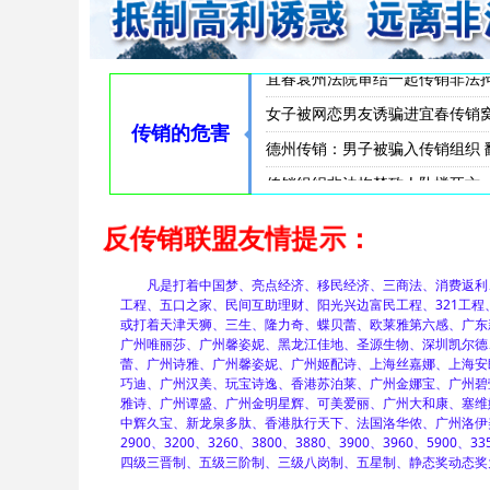
传销女为发展下线牺牲色相男女混
传销敛财，拘禁索命丨松滋法院
云南曲靖警方披露一起传销案件侦
曲靖传销组织致人死亡 警方捣毁
商洛传销非法拘禁致人死亡 传销
莆田传销组织非法拘禁致人逃跑时
在襄阳将被骗入传销窝点者遭殴打
两男女组织领导传销活动非法拘
传销组织“漳州11人海滩溺亡”
福建漳州11人涉传销落水遇难 
漳州海滩11名溺亡者初查涉嫌传
“漳州海滩11人溺亡”家属发声
骗他人加入传销组织致对方坠楼
南阳传销组织发生惨案一男子从
南阳传销：男子要求离开传销被
湖北襄阳19年前的传销窝点伤人
宜春袁州法院审结一起传销非法
女子被网恋男友诱骗进宜春传销
传销的危害
德州传销：男子被骗入传销组织 
传销组织非法拘禁致人坠楼死亡
反传销联盟友情提示：
凡是打着中国梦、亮点经济、移民经济、三商法、消费返利、连
工程、五口之家、民间互助理财、阳光兴边富民工程、321工
或打着天津天狮、三生、隆力奇、蝶贝蕾、欧莱雅第六感、广东
广州唯丽莎、广州馨姿妮、黑龙江佳地、圣源生物、深圳凯尔德
蕾、广州诗雅、广州馨姿妮、广州姬配诗、上海丝嘉娜、上海安
巧迪、广州汉美、玩宝诗逸、香港苏泊莱、广州金娜宝、广州碧
雅诗、广州谭盛、广州金明星辉、可美爱丽、广州大和康、塞维
中辉久宝、新龙泉多肽、香港肽行天下、法国洛华侬、广州洛伊美
2900、3200、3260、3800、3880、3900、3960、5900、33
四级三晋制、五级三阶制、三级八岗制、五星制、静态奖动态奖