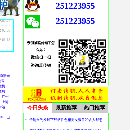
251223955
5-08-28
5-10-24
5-08-28
4-09-13
3-10-30
2-09-27
2-09-16
1-12-28
1-12-24
1-12-17
1-12-17
1-12-17
1-11-23
1-10-07
1-10-06
1-08-12
2-02-22
251223955
2-02-06
2-01-18
亲朋被骗传销了怎
1-12-28
么办？
微信扫一扫
咨询
反传销
0阳光
旗号，
胜梅、
蝶贝
、广州
、上海
伊达、
今日头条
最新推荐
热门推荐
、
00等，以
넷
传销女为发展下线牺牲色相男女混住20多人都患上肺结核