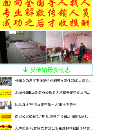
反传销最新动态
녓
传销女为发展下线牺牲色相男女混住20多人都患上肺结核
北派传销B级别老总经历者为您揭开传销背后的神秘
纪念真正“中国反传销第一人”曲玉军先生!
西安公安破获“5.18” 组织领导传销活动案抓获130名涉传人员
无声报警 巧智解危 株洲公安精准解救被困传销窝点人员