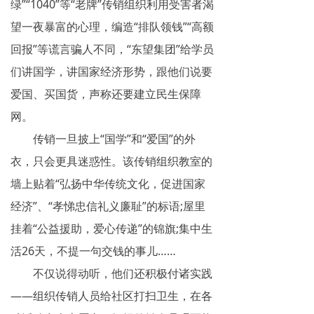
绿”“1040”等“老牌”传销组织利用受害者渴
网络传销
望一夜暴富的心理，编造“排队领钱”“高额
精神传销
回报”等谎言骗人不同，“东望集团”给学员
们讲国学，讲国家经济形势，跟他们说要
求助专区
爱国、买国货，声称还要建立民生保障
大学生专栏
网。
传销一旦披上“国学”和“爱国”的外
传销骗术
衣，只会更具迷惑性。该传销组织教室的
相关处罚
墙上贴着“弘扬中华传统文化，促进国家
传销案例
经济”、“孝悌忠信礼义廉耻”的标语;屋里
挂着“公益援助，爱心传递”的锦旗;集中生
违规直销
活26天，不提一句交钱的事儿……
涉传公司
不仅说得动听，他们还积极付诸实践
——组织传销人员给社区打扫卫生，在各
专家论点