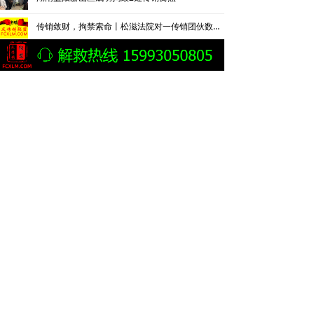
传销敛财，拘禁索命丨松滋法院对一传销团伙数罪并罚，主犯获重刑
宁夏石嘴山摧毁一涉案资金超800万元的传销团伙
以“改名转运”为噱头搞传销敛财 四被告人获刑六年并处罚金
湖南益阳市赫山区市场监管局破门清退6名传销人员
三十年“传”而未“消” 如何斩断传销“黑手”
云南曲靖警方披露一起传销案件侦破细节：24岁男子因不顺从遭折磨致死
北京平谷捣毁一传销窝点
警惕打着心理疗愈名义的“精神传销”
蕉城区人民检察院提起公诉的一起“投资型”组织、领导传销活动案
内蒙古乌兰察布市集宁警方捣毁传销窝点解救两名被非法拘禁人员
桂林警方侦破一起以“游戏挂机打金”为幌子的网络传销案