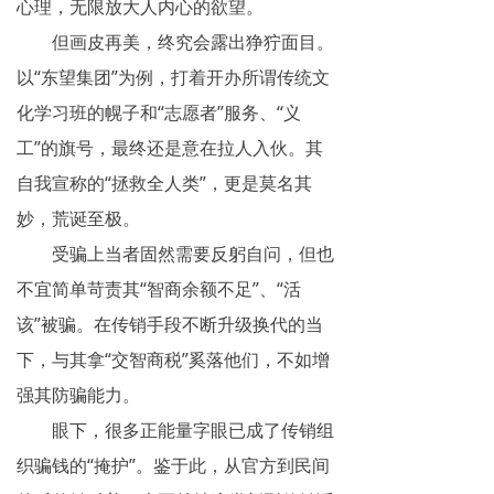
心理，无限放大人内心的欲望。
但画皮再美，终究会露出狰狞面目。
以“东望集团”为例，打着开办所谓传统文
化学习班的幌子和“志愿者”服务、“义
工”的旗号，最终还是意在拉人入伙。其
自我宣称的“拯救全人类”，更是莫名其
妙，荒诞至极。
受骗上当者固然需要反躬自问，但也
不宜简单苛责其“智商余额不足”、“活
该”被骗。在传销手段不断升级换代的当
下，与其拿“交智商税”奚落他们，不如增
强其防骗能力。
眼下，很多正能量字眼已成了传销组
织骗钱的“掩护”。鉴于此，从官方到民间