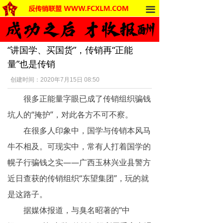
끀
首页
法律法规
“讲国学、买国货”，传销再“正能
反传销动态
量”也是传销
受害者讲述
创建时间：
2020年7月15日
08:50
很多正能量字眼已成了传销组织骗钱
反传销杂谈
坑人的“掩护”，对此各方不可不察。
传销的危害
在很多人印象中，国学与传销本风马
死人事件
牛不相及。可现实中，常有人打着国学的
幌子行骗钱之实——广西玉林兴业县警方
传销的种类
近日查获的传销组织“东望集团”，玩的就
南派传销
是这路子。
据媒体报道，与臭名昭著的“中
北派传销