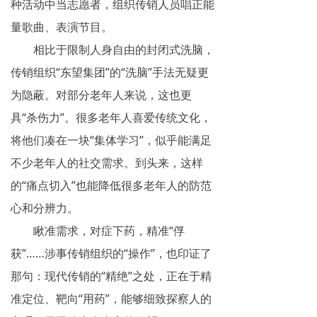
种活动中当志愿者，组织传销人员唱正能
揭秘传销
量歌曲、表演节目。
相比于限制人身自由的封闭式洗脑，
直销与传销详解
传销组织“东望集团”的“洗脑”手法无疑更
反传销论坛
为隐蔽。对部分老年人来说，这也更
反传销问答
具“杀伤力”。很多老年人喜爱传统文化，
将他们凑在一块“集体学习”，似乎能满足
不少老年人的社交需求。到头来，这样
的“痛点切入”也能降低很多老年人的防范
心和分辨力。
瞅准需求，对症下药，精准“俘
获”……涉事传销组织的“操作”，也印证了
那句：现代传销的“精绝”之处，正在于精
准定位、靶向“用药”，能够细致探察人的