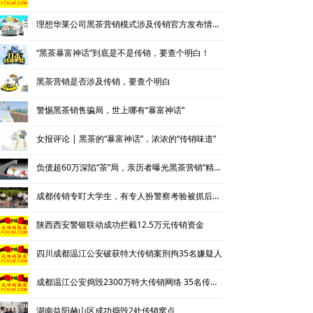
理想华莱公司黑茶营销模式涉及传销官方发布情况通报
“黑茶暴富神话”到底是不是传销，要查个明白！
黑茶营销是否涉及传销，要查个明白
警惕黑茶销售骗局，世上哪有“暴富神话”
女报评论 | 黑茶的“暴富神话”，浓浓的“传销味道”
负债超60万深陷“茶”局，亲历者曝光黑茶营销“精神控制”法
成都传销专盯大学生，有专人扮警察考验被抓后话术
陕西西安警银联动成功拦截12.5万元传销资金
四川成都温江公安破获特大传销案刑拘35名嫌疑人
成都温江公安捣毁2300万特大传销网络 35名传销骨干被刑拘
湖南益阳赫山区成功捣毁2处传销窝点