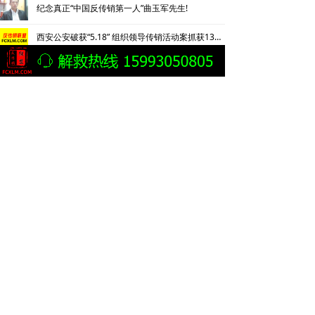
纪念真正“中国反传销第一人”曲玉军先生!
西安公安破获“5.18” 组织领导传销活动案抓获130名涉传人员
无声报警 巧智解危 株洲公安精准解救被困传销窝点人员
理想华莱公司黑茶营销模式涉及传销官方发布情况通报
“黑茶暴富神话”到底是不是传销，要查个明白！
黑茶营销是否涉及传销，要查个明白
警惕黑茶销售骗局，世上哪有“暴富神话”
女报评论 | 黑茶的“暴富神话”，浓浓的“传销味道”
负债超60万深陷“茶”局，亲历者曝光黑茶营销“精神控制”法
成都传销专盯大学生，有专人扮警察考验被抓后话术
陕西西安警银联动成功拦截12.5万元传销资金