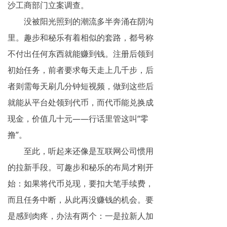
沙工商部门立案调查。
网络传销
没被阳光照到的潮流多半奔涌在阴沟
精神传销
里。趣步和秘乐有着相似的套路，都号称
不付出任何东西就能赚到钱。注册后领到
求助专区
初始任务，前者要求每天走上几千步，后
大学生专栏
者则需每天刷几分钟短视频，做到这些后
就能从平台处领到代币，而代币能兑换成
传销骗术
现金，价值几十元——行话里管这叫“零
相关处罚
撸”。
传销案例
至此，听起来还像是互联网公司惯用
的拉新手段。可趣步和秘乐的布局才刚开
违规直销
始：如果将代币兑现，要扣大笔手续费，
涉传公司
而且任务中断，从此再没赚钱的机会。要
是感到肉疼，办法有两个：一是拉新人加
专家论点