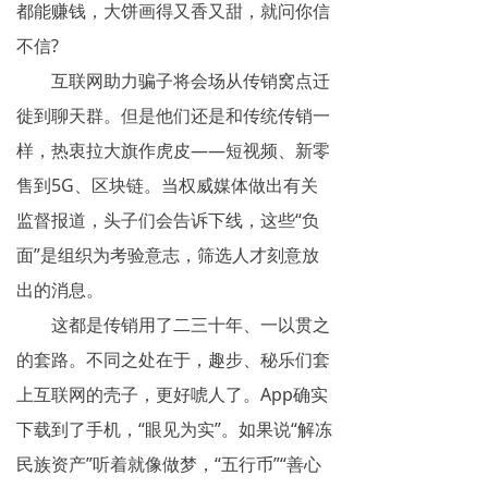
都能赚钱，大饼画得又香又甜，就问你信
不信?
互联网助力骗子将会场从传销窝点迁
徙到聊天群。但是他们还是和传统传销一
样，热衷拉大旗作虎皮——短视频、新零
售到5G、区块链。当权威媒体做出有关
监督报道，头子们会告诉下线，这些“负
面”是组织为考验意志，筛选人才刻意放
出的消息。
这都是传销用了二三十年、一以贯之
的套路。不同之处在于，趣步、秘乐们套
上互联网的壳子，更好唬人了。App确实
下载到了手机，“眼见为实”。如果说“解冻
民族资产”听着就像做梦，“五行币”“善心