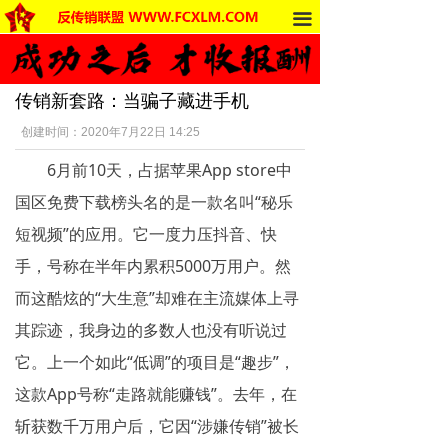
끀
首页
法律法规
传销新套路：当骗子藏进手机
反传销动态
创建时间：
2020年7月22日
14:25
受害者讲述
6月前10天，占据苹果App store中
反传销杂谈
国区免费下载榜头名的是一款名叫“秘乐
短视频”的应用。它一度力压抖音、快
传销的危害
手，号称在半年内累积5000万用户。然
死人事件
而这酷炫的“大生意”却难在主流媒体上寻
其踪迹，我身边的多数人也没有听说过
传销的种类
它。上一个如此“低调”的项目是“趣步”，
南派传销
这款App号称“走路就能赚钱”。去年，在
斩获数千万用户后，它因“涉嫌传销”被长
北派传销