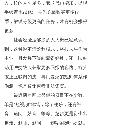
入，拉的人头越多，获取代币增加，提现
揭秘传销
手续费也越低;二是先充值购买更多代
直销与传销详解
币，解锁等级更高的任务，才有机会赚得
更多。
反传销论坛
社会经验足够多的人大概已经意识
反传销问答
到，这种说不清盈利模式，将拉人头作为
主业，且发展下线能获得好处，还一味鼓
动用户交钱以获取更多回报的套路，就算
披上互联网的皮，再用复杂的规则体系作
伪装，也是传销或者非法集资。
最近两年网上类似的项目不在少数。
单是“短视频”领域，除了秘乐，还有福
音、速问、妙音，等等。趣步更是衍生出
趣走、趣睡、趣问……吃喝拉撒呼吸说话