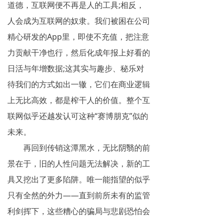
道德，互联网便不再是人的工具;相反，
人会成为互联网的奴隶。我们被困在公司
精心研发的App里，即使不充值，把注意
力贡献干净也行，然后化成年报上好看的
日活与年增数据;这其实与趣步、秘乐对
待我们的方式如出一辙，它们在商业逻辑
上无比高效，都是榨干人的价值。整个互
联网似乎还越发认可这种“赛博朋克”似的
未来。
再回到传销这潭黑水，无比阴翳的前
景在于，旧的人性问题无法解决，新的工
具又挖出了更多陷阱。唯一能指望的似乎
只有全然的外力——直到前所未有的监管
利剑挥下，这些糟心的骗局与悲剧恐怕会