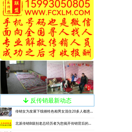
反传销最新动态
녓
传销女为发展下线牺牲色相男女混住20多人都患上肺结核
北派传销B级别老总经历者为您揭开传销背后的神秘