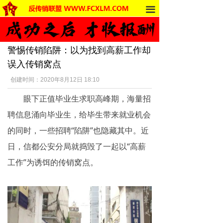
끀
首页
法律法规
警惕传销陷阱：以为找到高薪工作却
反传销动态
误入传销窝点
受害者讲述
创建时间：
2020年8月12日
18:10
眼下正值毕业生求职高峰期，海量招
反传销杂谈
聘信息涌向毕业生，给毕生带来就业机会
传销的危害
的同时，一些招聘“陷阱”也隐藏其中。近
死人事件
日，信都公安分局就捣毁了一起以“高薪
工作”为诱饵的传销窝点。
传销的种类
南派传销
北派传销