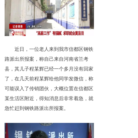
网络传销
精神传销
求助专区
大学生专栏
近日，一位老人来到我市信都区钢铁
路派出所报案，称自己来自河南省兰考
传销骗术
县，其儿子程某辉已经一个多月没有回家
相关处罚
了，在几天前程某辉给他同学发微信，称
可能误入了传销团伙，大概位置在信都区
传销案例
某生活区附近，得知消息后非常着急，就
违规直销
急忙赶到钢铁路派出所报案。
涉传公司
专家论点