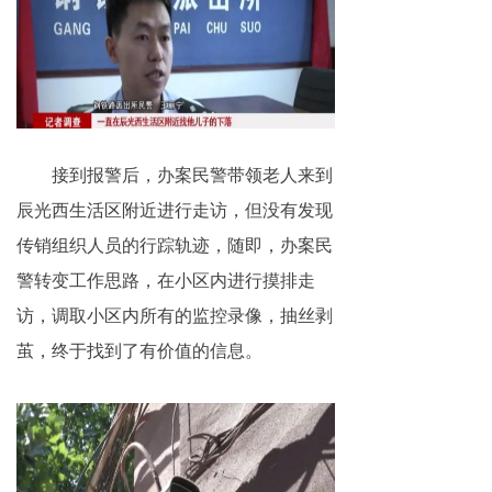
揭秘传销
直销与传销详解
反传销论坛
接到报警后，办案民警带领老人来到
反传销问答
辰光西生活区附近进行走访，但没有发现
传销组织人员的行踪轨迹，随即，办案民
警转变工作思路，在小区内进行摸排走
访，调取小区内所有的监控录像，抽丝剥
茧，终于找到了有价值的信息。