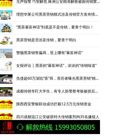
无声报警 巧智解危 株洲公安精准解救被困传销窝点人员
理想华莱公司黑茶营销模式涉及传销官方发布情况通报
“黑茶暴富神话”到底是不是传销，要查个明白！
黑茶营销是否涉及传销，要查个明白
警惕黑茶销售骗局，世上哪有“暴富神话”
女报评论 | 黑茶的“暴富神话”，浓浓的“传销味道”
负债超60万深陷“茶”局，亲历者曝光黑茶营销“精神控制”法
成都传销专盯大学生，有专人扮警察考验被抓后话术
陕西西安警银联动成功拦截12.5万元传销资金
四川成都温江公安破获特大传销案刑拘35名嫌疑人
成都温江公安捣毁2300万特大传销网络 35名传销骨干被刑拘