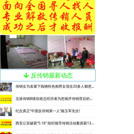
反传销最新动态
녓
传销女为发展下线牺牲色相男女混住20多人都患上肺结核
北派传销B级别老总经历者为您揭开传销背后的神秘
纪念真正“中国反传销第一人”曲玉军先生!
西安公安破获“5.18” 组织领导传销活动案抓获130名涉传人员