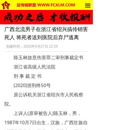
끀
首页
法律法规
广西北流男子在浙江省绍兴搞传销害
反传销动态
死人 将死者送到医院后弃尸逃离
受害者讲述
创建时间：
2020年5月27日
22:25
陈玉林故意伤害罪二审刑事裁定书
反传销杂谈
浙江省高级人民法院
传销的危害
刑 事 裁 定 书
死人事件
(2020)浙刑终50号
原公诉机关浙江省绍兴市人民检察
传销的种类
院。
南派传销
上诉人(原审被告人)陈玉林，男，
1987年10月7日出生，汉族，广西壮族自
北派传销