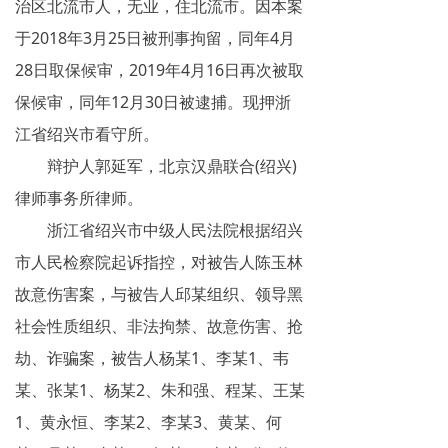
治区北流市人，无业，住北流市。因本案
网络传销
于2018年3月25日被刑事拘留，同年4月
精神传销
28日取保候审，2019年4月16日再次被取
保候审，同年12月30日被逮捕。现押浙
求助专区
江省绍兴市看守所。
大学生专栏
辩护人郭延军，北京汉鼎联合(绍兴)
律师事务所律师。
传销骗术
浙江省绍兴市中级人民法院根据绍兴
相关处罚
市人民检察院起诉指控，对被告人陈玉林
传销案例
故意伤害案，与被告人邱某组织、领导黑
社会性质组织、非法拘禁、故意伤害、抢
违规直销
劫、诈骗案，被告人杨某1、李某1、韦
涉传公司
某、张某1、杨某2、朱和强、程某、王某
1、黄永恒、李某2、李某3、黄某、何
专家论点