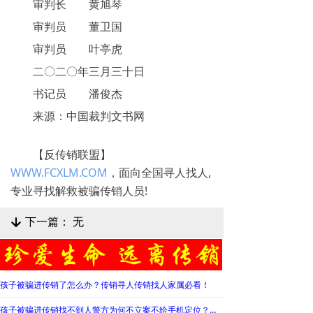
审判长 黄旭琴
审判员 董卫国
审判员 叶亭虎
二〇二〇年三月三十日
书记员 潘俊杰
来源：中国裁判文书网
【反传销联盟】
WWW.FCXLM.COM
，面向全国寻人找人,
专业寻找解救被骗传销人员!
下一篇：
无
녓
孩子被骗进传销了怎么办？传销寻人传销找人家属必看！
孩子被骗进传销找不到人警方为何不立案不给手机定位？警察不管怎么办？