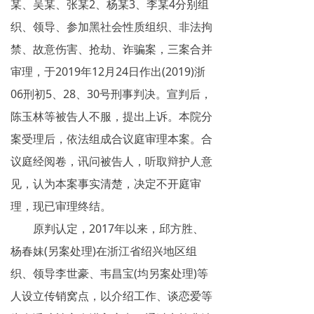
某、吴某、张某2、杨某3、李某4分别组
揭秘传销
织、领导、参加黑社会性质组织、非法拘
禁、故意伤害、抢劫、诈骗案，三案合并
直销与传销详解
审理，于2019年12月24日作出(2019)浙
反传销论坛
06刑初5、28、30号刑事判决。宣判后，
反传销问答
陈玉林等被告人不服，提出上诉。本院分
案受理后，依法组成合议庭审理本案。合
议庭经阅卷，讯问被告人，听取辩护人意
见，认为本案事实清楚，决定不开庭审
理，现已审理终结。
原判认定，2017年以来，邱方胜、
杨春妹(另案处理)在浙江省绍兴地区组
织、领导李世豪、韦昌宝(均另案处理)等
人设立传销窝点，以介绍工作、谈恋爱等