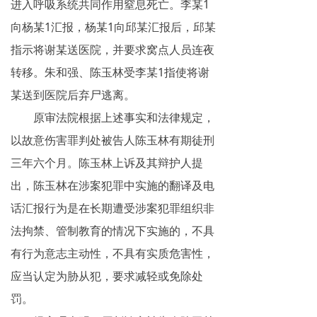
进入呼吸系统共同作用窒息死亡。李某1
向杨某1汇报，杨某1向邱某汇报后，邱某
指示将谢某送医院，并要求窝点人员连夜
转移。朱和强、陈玉林受李某1指使将谢
某送到医院后弃尸逃离。
原审法院根据上述事实和法律规定，
以故意伤害罪判处被告人陈玉林有期徒刑
三年六个月。陈玉林上诉及其辩护人提
出，陈玉林在涉案犯罪中实施的翻译及电
话汇报行为是在长期遭受涉案犯罪组织非
法拘禁、管制教育的情况下实施的，不具
有行为意志主动性，不具有实质危害性，
应当认定为胁从犯，要求减轻或免除处
罚。