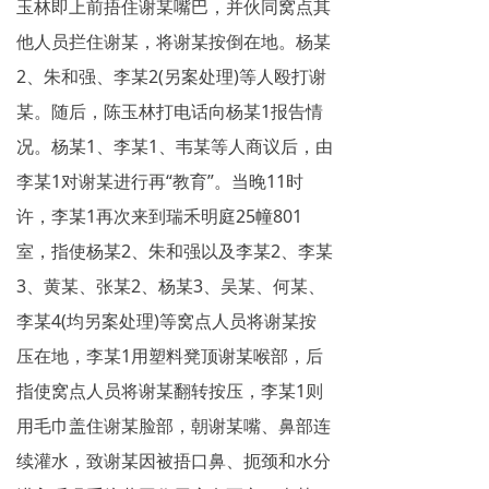
玉林即上前捂住谢某嘴巴，并伙同窝点其
他人员拦住谢某，将谢某按倒在地。杨某
2、朱和强、李某2(另案处理)等人殴打谢
某。随后，陈玉林打电话向杨某1报告情
况。杨某1、李某1、韦某等人商议后，由
李某1对谢某进行再“教育”。当晚11时
许，李某1再次来到瑞禾明庭25幢801
室，指使杨某2、朱和强以及李某2、李某
3、黄某、张某2、杨某3、吴某、何某、
李某4(均另案处理)等窝点人员将谢某按
压在地，李某1用塑料凳顶谢某喉部，后
指使窝点人员将谢某翻转按压，李某1则
用毛巾盖住谢某脸部，朝谢某嘴、鼻部连
续灌水，致谢某因被捂口鼻、扼颈和水分