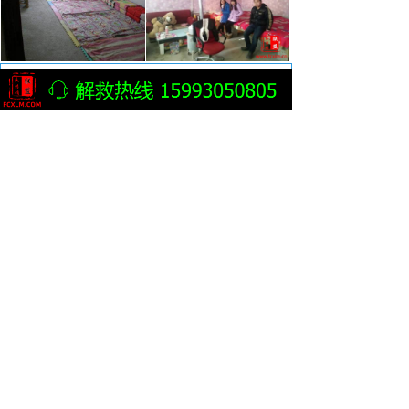
反传销最新动态
녓
传销女为发展下线牺牲色相男女混住20多人都患上肺结核
北派传销B级别老总经历者为您揭开传销背后的神秘
纪念真正“中国反传销第一人”曲玉军先生!
西安公安破获“5.18” 组织领导传销活动案抓获130名涉传人员
无声报警 巧智解危 株洲公安精准解救被困传销窝点人员
理想华莱公司黑茶营销模式涉及传销官方发布情况通报
“黑茶暴富神话”到底是不是传销，要查个明白！
黑茶营销是否涉及传销，要查个明白