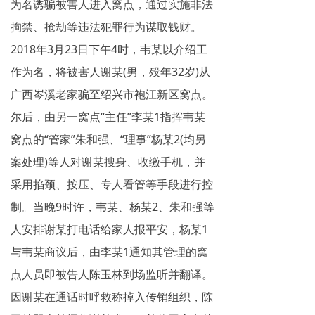
为名诱骗被害人进入窝点，通过实施非法
拘禁、抢劫等违法犯罪行为谋取钱财。
2018年3月23日下午4时，韦某以介绍工
作为名，将被害人谢某(男，殁年32岁)从
广西岑溪老家骗至绍兴市袍江新区窝点。
尔后，由另一窝点“主任”李某1指挥韦某
窝点的“管家”朱和强、“理事”杨某2(均另
案处理)等人对谢某搜身、收缴手机，并
采用掐颈、按压、专人看管等手段进行控
制。当晚9时许，韦某、杨某2、朱和强等
人安排谢某打电话给家人报平安，杨某1
与韦某商议后，由李某1通知其管理的窝
点人员即被告人陈玉林到场监听并翻译。
因谢某在通话时呼救称掉入传销组织，陈