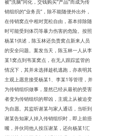
被“洗脑”同化，交钱购买“产品”而成为传
销组织的“业务员”，除不能随便外出外，
在传销窝点中相对宽松自由，基本排除随
时可能受到体罚等暴力伤害的危险。按照
杨某1供述，陈玉林还负责窝点新来人员
的安全问题。案发当天，陈玉林一人从李
某1窝点到韦某窝点，在无人跟踪监管的
情况下，其并未选择趁机逃跑，亦表明其
主观上愿意接受杨某1、李某1等管理，并
为传销组织做事，显然已经从最初的受害
者变为传销组织的帮凶，主观上从被迫变
为自愿。其监听谢某与家人通话，当听到
谢某告知家人掉入传销组织时，即上前捂
嘴，并伙同他人按压谢某，还向杨某1汇