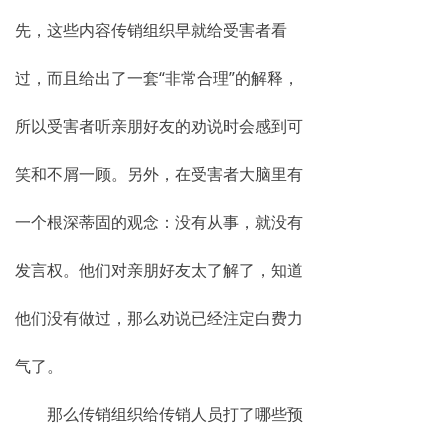
揭秘传销
先，这些内容传销组织早就给受害者看
直销与传销详解
过，而且给出了一套“非常合理”的解释，
反传销论坛
所以受害者听亲朋好友的劝说时会感到可
反传销问答
笑和不屑一顾。另外，在受害者大脑里有
一个根深蒂固的观念：没有从事，就没有
发言权。他们对亲朋好友太了解了，知道
他们没有做过，那么劝说已经注定白费力
气了。
那么传销组织给传销人员打了哪些预