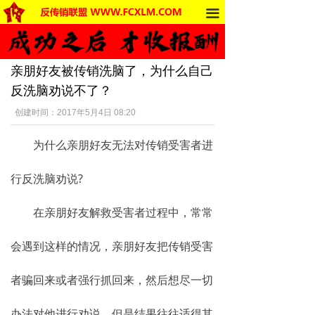
끀
首页
法律法规
亲朋好友被传销洗脑了，为什么自己
反传销动态
反洗脑劝说不了？
受害者讲述
创建时间：
2017年5月4日
08:20
反传销杂谈
为什么亲朋好友无法对传销受害者进
传销的危害
行反洗脑劝说?
死人事件
在亲朋好友解救受害者过程中，常常
传销的种类
会遇到这样的情况，亲朋好友把传销受害
南派传销
者骗回来或者强行抓回来，然后想尽一切
北派传销
办法对他进行劝说，但是结果往往适得其