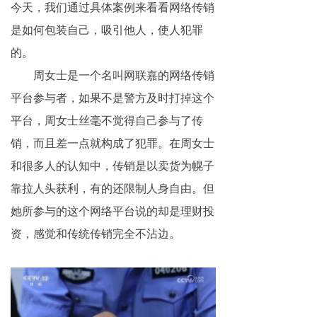
今天，我们通过具体案例来看看网络传销
网络传销
是如何包装自己，吸引他人，使人犯罪
精神传销
的。
周女士是一个名叫网联嘉的网络传销
求助专区
平台参与者，如果不是警方及时打掉这个
大学生专栏
平台，周女士丝毫不觉得自己参与了传
销，而且差一点就构成了犯罪。在周女士
传销骗术
和很多人的认知中，传销是以卖货为幌子
相关处罚
靠拉人头获利，有的还限制人身自由。但
传销案例
她所参与的这个网络平台说的却是理财投
资，感觉和传统传销完全不沾边。
违规直销
涉传公司
专家论点