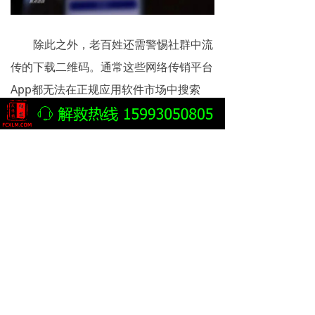
除此之外，老百姓还需警惕社群中流
传的下载二维码。通常这些网络传销平台
App都无法在正规应用软件市场中搜索
到，只有通过二维码才能够下载。一旦加
入进去，很容易在不知不觉中成为传销参
与者，进而有可能构成犯罪。
传销的本质就是利用民众投机、贪图
快速得利的心理，鼓吹一些不可能得到的
预期收益。一旦陷入传销，很有可能触犯
组织、领导传销活动罪，背负刑责。网络
传销具有很大的迷惑性，公众要擦亮眼
睛，切不要把陷阱当馅饼，陷入不劳而获
的神话里不能自拔。同时，也要积极举报