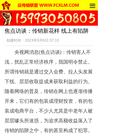
끀
首页
法律法规
焦点访谈：传销新花样 线上有陷阱
反传销动态
创建时间：
2023年9月6日
07:10
受害者讲述
央视网消息(焦点访谈)：传销害人不
反传销杂谈
浅，扰乱正常经济秩序，我国明令禁止。
所谓传销就是通过交入会费、拉人头发展
传销的危害
下线、层层收取提成来获取利益的行为。
死人事件
随着网络的普及，传销在网上也逐渐传播
开来，它们有的包装成理财投资，有的包
传销的种类
装成电商平台，不少人尤其是中老年人被
南派传销
层层噱头所迷惑，为追求高额收益落入了
传销的陷阱之中，有的甚至构成了犯罪。
北派传销