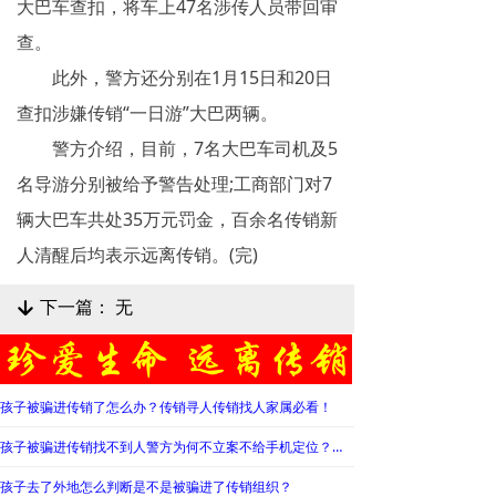
大巴车查扣，将车上47名涉传人员带回审
揭秘传销
查。
此外，警方还分别在1月15日和20日
直销与传销详解
查扣涉嫌传销“一日游”大巴两辆。
反传销论坛
警方介绍，目前，7名大巴车司机及5
反传销问答
名导游分别被给予警告处理;工商部门对7
辆大巴车共处35万元罚金，百余名传销新
人清醒后均表示远离传销。(完)
下一篇：
无
녓
孩子被骗进传销了怎么办？传销寻人传销找人家属必看！
孩子被骗进传销找不到人警方为何不立案不给手机定位？警察不管怎么办？
孩子去了外地怎么判断是不是被骗进了传销组织？