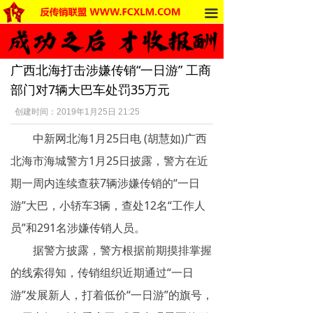
끀
首页
法律法规
广西北海打击涉嫌传销“一日游” 工商
反传销动态
部门对7辆大巴车处罚35万元
受害者讲述
创建时间：
2019年1月25日
21:25
中新网北海1月25日电 (胡慧如)广西
反传销杂谈
北海市海城警方1月25日披露，警方在近
传销的危害
期一周内连续查获7辆涉嫌传销的“一日
死人事件
游”大巴，小轿车3辆，查处12名“工作人
员”和291名涉嫌传销人员。
传销的种类
据警方披露，警方根据前期摸排掌握
南派传销
的线索得知，传销组织近期通过“一日
游”发展新人，打着低价“一日游”的旗号，
北派传销