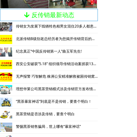
反传销最新动态
녓
传销女为发展下线牺牲色相男女混住20多人都患上肺结核
北派传销B级别老总经历者为您揭开传销背后的神秘
纪念真正“中国反传销第一人”曲玉军先生!
西安公安破获“5.18” 组织领导传销活动案抓获130名涉传人员
无声报警 巧智解危 株洲公安精准解救被困传销窝点人员
理想华莱公司黑茶营销模式涉及传销官方发布情况通报
“黑茶暴富神话”到底是不是传销，要查个明白！
黑茶营销是否涉及传销，要查个明白
警惕黑茶销售骗局，世上哪有“暴富神话”