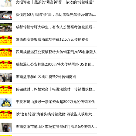
女报评论 | 黑茶的“暴富神话”，浓浓的“传销味道”
负债超60万深陷“茶”局，亲历者曝光黑茶营销“精神控制”法
成都传销专盯大学生，有专人扮警察考验被抓后话术
陕西西安警银联动成功拦截12.5万元传销资金
四川成都温江公安破获特大传销案刑拘35名嫌疑人
成都温江公安捣毁2300万特大传销网络 35名传销骨干被刑拘
湖南益阳赫山区成功捣毁2处传销窝点
传销敛财，拘禁索命丨松滋法院对一传销团伙数罪并罚，主犯获重刑
宁夏石嘴山摧毁一涉案资金超800万元的传销团伙
以“改名转运”为噱头搞传销敛财 四被告人获刑六年并处罚金
湖南益阳市赫山区市场监管局破门清退6名传销人员