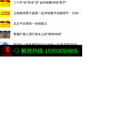
三十年“传”而未“消” 如何斩断传销“黑手”
云南曲靖警方披露一起传销案件侦破细节：24岁男子因不顺从遭折磨致死
北京平谷捣毁一传销窝点
警惕打着心理疗愈名义的“精神传销”
蕉城区人民检察院提起公诉的一起“投资型”组织、领导传销活动案
内蒙古乌兰察布市集宁警方捣毁传销窝点解救两名被非法拘禁人员
桂林警方侦破一起以“游戏挂机打金”为幌子的网络传销案
湖北一传销案嫌疑人为脱罪花840万买通公安局长等人
传销案主犯花840万找关系向公安局长、支队长、大队长行贿
贵阳清镇检察逮捕8名传销组织首要分子和骨干成员
投资13.58万元3年可赚1720万元？ 16名传销头目被判刑