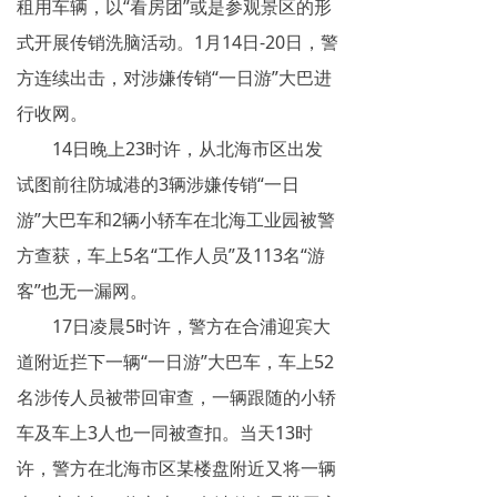
租用车辆，以“看房团”或是参观景区的形
网络传销
式开展传销洗脑活动。1月14日-20日，警
精神传销
方连续出击，对涉嫌传销“一日游”大巴进
行收网。
求助专区
14日晚上23时许，从北海市区出发
大学生专栏
试图前往防城港的3辆涉嫌传销“一日
游”大巴车和2辆小轿车在北海工业园被警
传销骗术
方查获，车上5名“工作人员”及113名“游
相关处罚
客”也无一漏网。
传销案例
17日凌晨5时许，警方在合浦迎宾大
道附近拦下一辆“一日游”大巴车，车上52
违规直销
名涉传人员被带回审查，一辆跟随的小轿
涉传公司
车及车上3人也一同被查扣。当天13时
许，警方在北海市区某楼盘附近又将一辆
专家论点