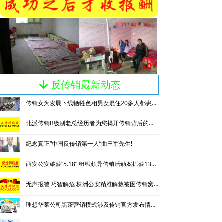
反传销最新动态
녓
传销女为发展下线牺牲色相男女混住20多人都患上肺结核
北派传销B级别老总经历者为您揭开传销背后的神秘
纪念真正“中国反传销第一人”曲玉军先生!
西安公安破获“5.18” 组织领导传销活动案抓获130名涉传人员
无声报警 巧智解危 株洲公安精准解救被困传销窝点人员
理想华莱公司黑茶营销模式涉及传销官方发布情况通报