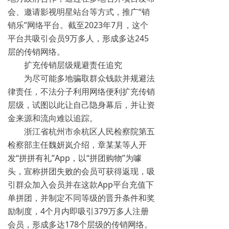
会、邀请影视明星站台等方式，推广“销
销乐”网络平台。截至2023年7月，这个
平台共吸引会员9万多人，形成多达245
层的传销网络。
扩充传销层级规避责任追究
为尽可能多地骗取群众钱款并规避法
律责任，不法分子利用网络便利扩充传销
层级，试图以此让自己隐身幕后，并让资
金来源和流向难以追踪。
浙江省杭州市余杭区人民检察院第五
检察部主任魏妍岚介绍，章某某等人开
发“拼拼有礼”App，以“拼团购物”为噱
头，宣称拼团失败的会员可获得返现，吸
引群众加入会员并在这款App平台充值下
单拼团，并制定不同等级的晋升条件和奖
励制度，4个月内即吸引379万多人注册
会员，形成多达178个层级的传销网络。