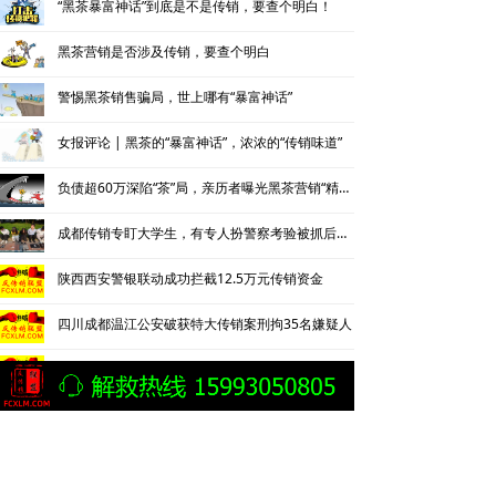
“黑茶暴富神话”到底是不是传销，要查个明白！
黑茶营销是否涉及传销，要查个明白
警惕黑茶销售骗局，世上哪有“暴富神话”
女报评论 | 黑茶的“暴富神话”，浓浓的“传销味道”
负债超60万深陷“茶”局，亲历者曝光黑茶营销“精神控制”法
成都传销专盯大学生，有专人扮警察考验被抓后话术
陕西西安警银联动成功拦截12.5万元传销资金
四川成都温江公安破获特大传销案刑拘35名嫌疑人
成都温江公安捣毁2300万特大传销网络 35名传销骨干被刑拘
湖南益阳赫山区成功捣毁2处传销窝点
传销敛财，拘禁索命丨松滋法院对一传销团伙数罪并罚，主犯获重刑