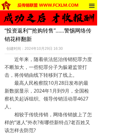
끀
首页
法律法规
“投资返利”“抢购转售”……警惕网络传
反传销动态
销花样翻新
受害者讲述
创建时间：
2024年10月29日
16:30
近年来，随着依法惩治传销犯罪力度
反传销杂谈
不断加大，一些犯罪分子为躲避监管打
传销的危害
击，将传销由线下转移到了线上。
最高人民检察院10月28日发布的最
死人事件
新数据显示，2024年1月到9月，全国检
察机关起诉组织、领导传销活动罪4627
传销的种类
人。
相较于传统传销，网络传销披上了怎
南派传销
样的“迷人”外衣?有哪些新特点?老百姓又
北派传销
该怎样去防范?