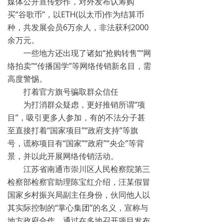
媒体公开宣传炒作，对外发布认筹购
买“谷歌币”，以ETH(以太币)作为结算币
种，共发展会员6万余人，非法获利2000
余万元。
一些地方还出现了诸如“抢购转售”“网
络拍卖”“传播国学”等网络传销新名目，需
高度警惕。
打着官方旗号骗取群众信任
为打消群众疑虑，更好推销所谓“项
目”，吸引更多人参加，有的不法分子甚
至直接打着“国家项目”“政府支持”等旗
号，谎称项目有“国家”“政府”“央企”等背
景，并以此开展网络传销活动。
江苏省南通市崇川区人民检察院第三
检察部检察官助理陈宝红介绍，汪某假冒
国家乡村振兴局副主任身份，伙同他人以
其实际控制的“掌心集团”的名义，宣称与
地方政府合作，通过在多地召开项目发布