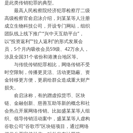
是此类传销犯罪的典型。
揭秘传销
最高人民检察院经济犯罪检察厅二级
高级检察官俞启泳介绍，刘某某等人注册
直销与传销详解
成立生物科技公司，开设专门网站，组织
团队线上线下推广“兴中天互助平台”，
反传销论坛
以“投资返利”“拉人返利”的形式发展会
反传销问答
员，5个月内吸收会员59级、42万余人，
涉及全国31个省份和港澳台地区等。
与传统传销犯罪相比，网络传销不受
时空限制，传播更灵活、活动更隐蔽、资
金转移更方便，更易给群众造成重大财产
损失。
俞启泳称，有的蹭虚拟货币、区块
链、金融创新、慈善互助等新的概念和社
会热点开展网络传销。比如盛某某等人组
织、领导传销活动案中，盛某某等人虚构
谷歌公司“谷歌币”区块链项目，通过网络