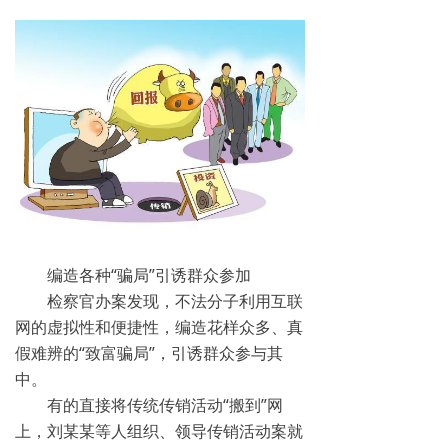
网络传销
精神传销
求助专区
大学生专栏
传销骗术
相关处罚
编造各种“骗局”引诱群众参加
传销案例
检察官办案发现，不法分子利用互联
网的虚拟性和便捷性，编造花样众多、真
违规直销
假难辨的“致富骗局”，引诱群众参与其
中。
涉传公司
有的直接将传统传销活动“搬到”网
专家论点
上，刘某某等人组织、领导传销活动案就